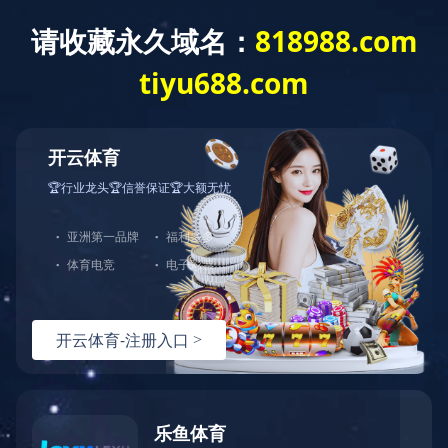
乐鱼页面在线登录
乐鱼页面在线登录-
企业概况
工程业绩
乐鱼页面在线登录-
乐鱼（中国）
当前位置：
乐鱼页面在线登录-乐鱼（中国）
>
工程业绩
>
文旅、场馆及空港配
乐鱼（中国）
banner
来源