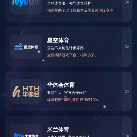
网站乐鱼页面在线登
copyrigh