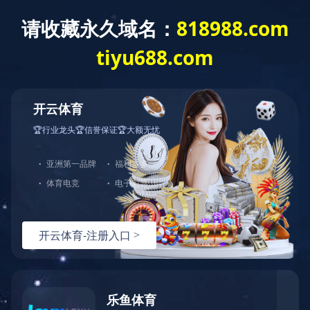
乐鱼页面在线登录
乐鱼页面在线登录-
企业概况
工程业绩
乐鱼页面在线登录-
乐鱼（中国）
当前位置：
乐鱼页面在线登录-乐鱼（中国）
>
乐鱼页面在线登录
>
学习培训
乐鱼（中国）
banner
来源