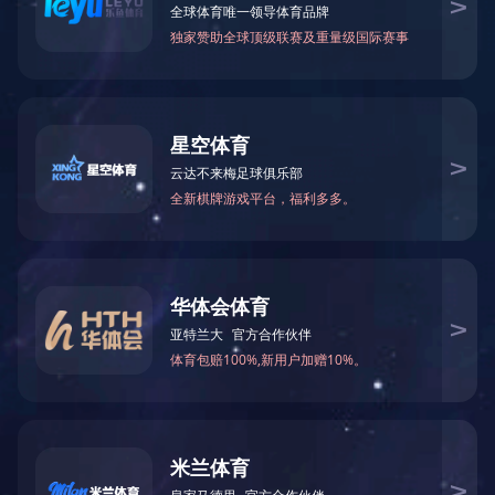
网站乐鱼页面在线登
copyrigh