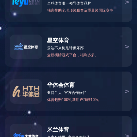
式暨国家区域医疗中心项目建设推进座谈会。
张家口市市委常委、宣传部部长、统战部部长白晶；
达咨询总经理张金涛应邀出席。
会议指出，该项目作为全国首批国家区域医疗中心
1
目，也是“十四五”期间国家和河北省的重点项目。项目
冰雪医疗康养产业链发展具有重要意义。各参建单位将以
运，尽早满足当地居民对医疗服务的需求。
远达咨询项目团队将严格按照国家和行业法规，认真履
瓦，为建设高质量精品工程贡献远达力量。